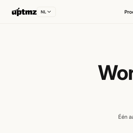
Pro
NL
Wor
Één a