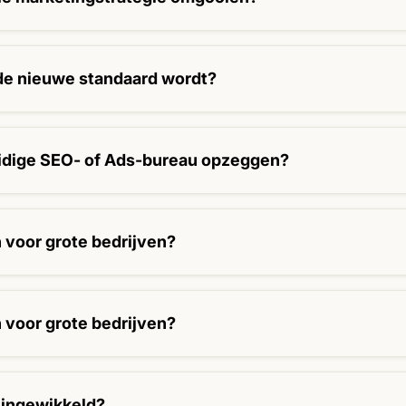
n wat al werkt (Ads) en voegen daar slim AI-SEO aan toe.
 de nieuwe standaard wordt?
eds sterkere content die beter scoort in Google.
uidige SEO- of Ads-bureau opzeggen?
t. Uptmz kan aanvullend werken: wij versterken wat er al sta
oe.
n voor grote bedrijven?
en scale-ups hebben baat bij snel resultaat én een toekomst
n voor grote bedrijven?
en scale-ups hebben baat bij snel resultaat én een toekomst
h ingewikkeld?