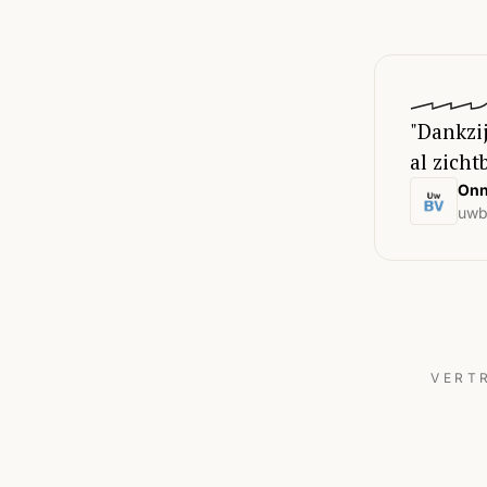
"Dankzi
al zicht
Onn
uwb
VERT