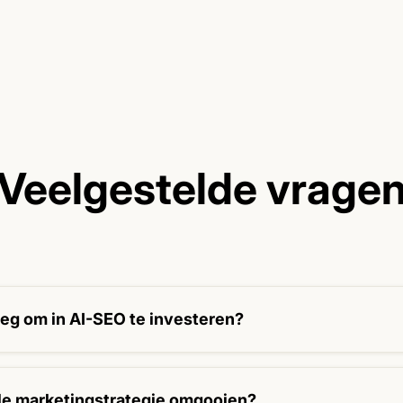
Veelgestelde vrage
vroeg om in AI-SEO te investeren?
ment. Wie vroeg zichtbaar is, bouwt het langetermijnvoordee
ele marketingstrategie omgooien?