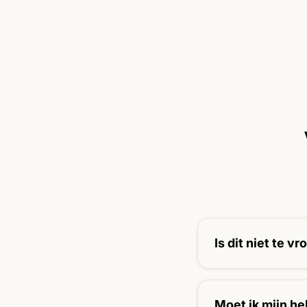
Is dit niet te 
Juist nu is het mo
Moet ik mijn h