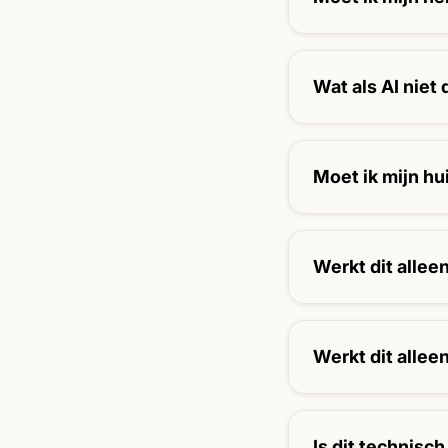
Nee. We versterke
Wat als AI niet
Dan heb je nog ste
Moet ik mijn h
Nee, helemaal nie
AI-visibility laag t
Werkt dit allee
Nee. Juist MKB’s 
Werkt dit allee
Nee. Juist MKB’s 
Is dit technisc