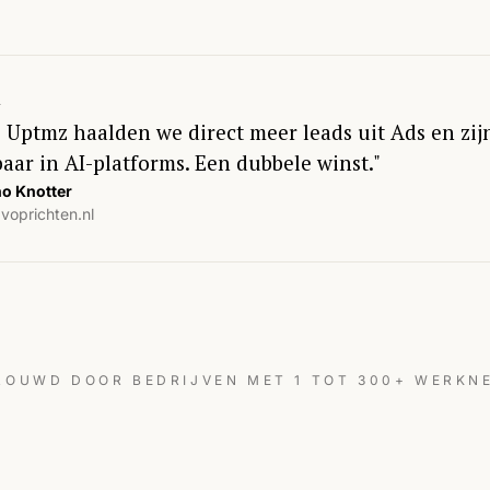
j Uptmz haalden we direct meer leads uit Ads en zij
baar in AI-platforms. Een dubbele winst."
o Knotter
voprichten.nl
ROUWD DOOR BEDRIJVEN MET 1 TOT 300+ WERKN