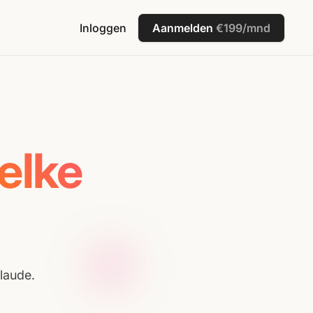
Inloggen
Aanmelden
€199/mnd
elke
AI
laude.