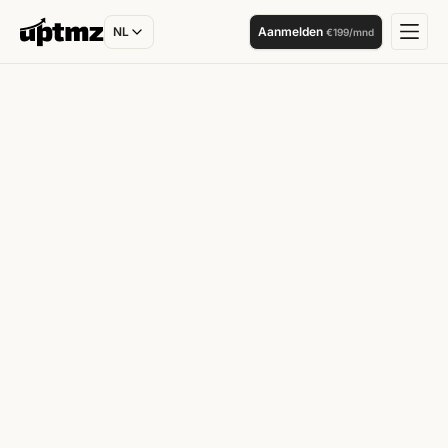
NL
Aanmelden
€199/mnd
UPTMZ SCRIPTS
scripts
Flowboost.